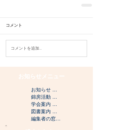
コメント
コメントを追加…
お知らせメニュー
お知らせ
（2）
2件の記事
錦房活動
（4）
4件の記事
学会案内
（2）
2件の記事
図書案内
（2）
2件の記事
編集者の窓
（2）
2件の記事