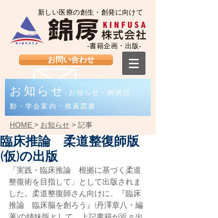
新しい医療の創生・創発に向けて
-書籍企画・出版-
お問い合わせ
お知らせ
-お知らせ・錦房活
動・学会案内・推薦図書-
HOME
>
お知らせ
> 記事
臨床推論 柔道整復師版
(仮)の出版
「実践・臨床推論　根拠に基づく柔道
整復術を目指して」として出版されま
した。柔道整復師さん向けに、『臨床
推論　臨床脳を創ろう』(丹澤章八・編
著)の姉妹版として、上記書籍が近々出