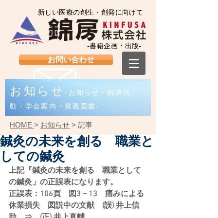
新しい医療の創生・創発に向けて
-書籍企画・出版-
お問い合わせ
お知らせ
-お知らせ・錦房活
動・学会案内・推薦図書-
HOME
>
お知らせ
> 記事
鍼灸の未来を創る 職業と
しての鍼灸
上記『鍼灸の未来を創る　職業として
の鍼灸」の正誤表になります。
正誤表：106頁　図3－13　痛みによる
休業損失　図説中の文献　(誤) 井上信
助　⇒　(正) 井上真輔